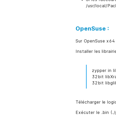
/usr/local/Pa
OpenSuse :
Sur OpenSuse x64 (
Installer les librair
zypper in 
32bit libX
32bit libg
Télécharger le logi
Exécuter le .bin (.