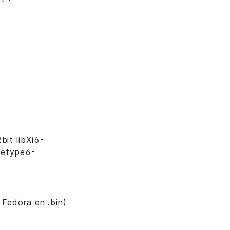
bit libXi6-
reetype6-
r Fedora en .bin)