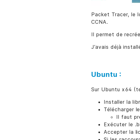
Packet Tracer, le l
CCNA.
Il permet de recré
J’avais déjà insta
Ubuntu :
Sur Ubuntu x64 (te
Installer la lib
Télécharger le
Il faut p
Exécuter le .b
Accepter la l
Si les raccour