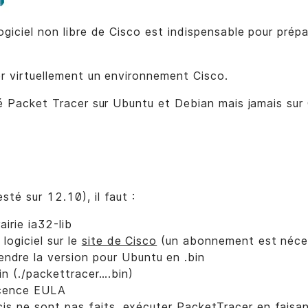
ogiciel non libre de Cisco est indispensable pour prépar
er virtuellement un environnement Cisco.
llé Packet Tracer sur Ubuntu et Debian mais jamais su
sté sur 12.10), il faut :
rairie ia32-lib
 logiciel sur le
site de Cisco
(un abonnement est néce
rendre la version pour Ubuntu en .bin
in (./packettracer….bin)
icence EULA
cis ne sont pas faits, exécuter PacketTracer en faisan