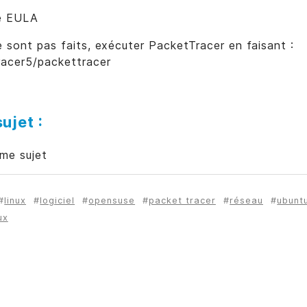
ce EULA
ne sont pas faits, exécuter PacketTracer en faisant :
racer5/packettracer
ujet :
ême sujet
linux
logiciel
opensuse
packet tracer
réseau
ubunt
ux