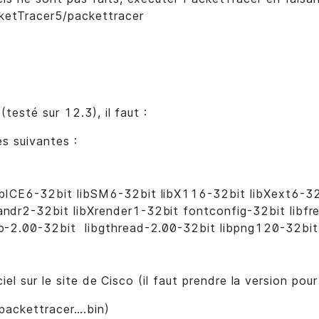
cketTracer5/packettracer
testé sur 12.3), il faut :
ies suivantes :
libICE6-32bit libSM6-32bit libX116-32bit libXext6-32
randr2-32bit libXrender1-32bit fontconfig-32bit libf
lib-2.00-32bit libgthread-2.00-32bit libpng120-32bit
ciel sur le site de Cisco (il faut prendre la version pou
/packettracer….bin)