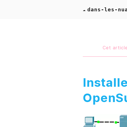
dans-les-nu
☁
Cet article
Install
OpenS