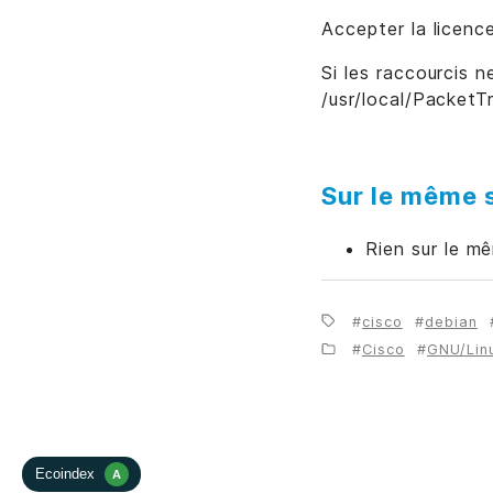
Accepter la licen
Si les raccourcis 
/usr/local/PacketT
Sur le même s
Rien sur le m
cisco
debian
Cisco
GNU/Lin