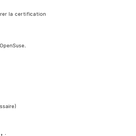
er la certification
r OpenSuse.
ssaire)
t :