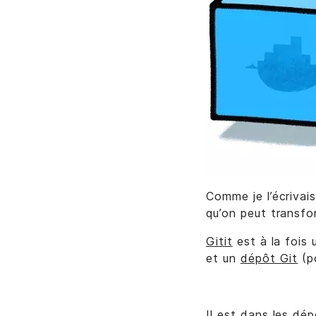
Comme je l’écrivais
qu’on peut transfo
Gitit
est à la fois 
et un
dépôt Git
(po
Il est dans les dép