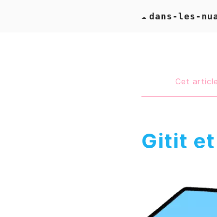
dans-les-nu
☁
Cet article
Gitit e