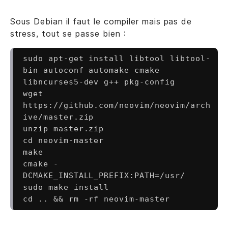
Sous Debian il faut le compiler mais pas de
stress, tout se passe bien :
sudo apt-get install libtool libtool-
bin autoconf automake cmake 
libncurses5-dev g++ pkg-config

wget 
https://github.com/neovim/neovim/arch
ive/master.zip

unzip master.zip

cd neovim-master

make

cmake -
DCMAKE_INSTALL_PREFIX:PATH=/usr/

sudo make install
