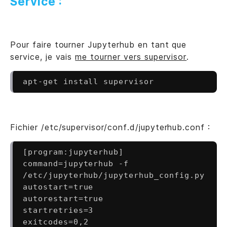
Service :
Pour faire tourner Jupyterhub en tant que
service, je vais
me tourner vers supervisor
.
apt-get install supervisor
Fichier /etc/supervisor/conf.d/jupyterhub.conf :
[program:jupyterhub]

command=jupyterhub -f 
/etc/jupyterhub/jupyterhub_config.py

autostart=true

autorestart=true

startretries=3

exitcodes=0,2
