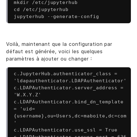
mkdir /etc/jupyterhub

cd /etc/jupyterhub

Voilà, maintenant que la configuration par
défaut est générée, voici les quelques
paramètres à ajouter ou changer :
c.JupyterHub.authenticator_class = 
'ldapauthenticator.LDAPAuthenticator'

c.LDAPAuthenticator.server_address = 
'W.X.Y.Z'

c.LDAPAuthenticator.bind_dn_template 
= 'uid=
{username},ou=Users,dc=maboite,dc=com
'

c.LDAPAuthenticator.use_ssl = True

c.LDAPAuthenticator.server_port = 636
