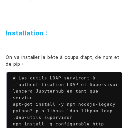
Installation :
On va installer la bête à coups d’apt, de npm et
de pip :
# Les outils LDAP serviront à 
l'authentification LDAP et Supervisor 
lancera Jupyterhub en tant que 
service

apt-get install -y npm nodejs-legacy 
python3-pip libnss-ldap libpam-ldap 
ldap-utils supervisor

npm install -g configurable-http-