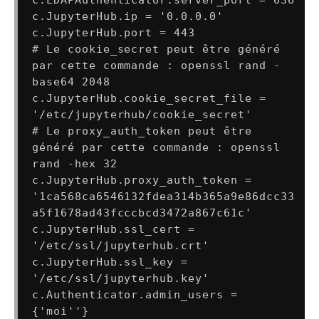
c.JupyterHub.ip = '0.0.0.0'

c.JupyterHub.port = 443

# Le cookie_secret peut être généré 
par cette commande : openssl rand -
base64 2048

c.JupyterHub.cookie_secret_file = 
'/etc/jupyterhub/cookie_secret'

# Le proxy_auth_token peut être 
généré par cette commande : openssl 
rand -hex 32

c.JupyterHub.proxy_auth_token = 
'1ca568ca6546132fdea314b365a9e86dcc33
a5f1678ad43fcccbcd3472a867c61c'

c.JupyterHub.ssl_cert = 
'/etc/ssl/jupyterhub.crt'

c.JupyterHub.ssl_key = 
'/etc/ssl/jupyterhub.key'

c.Authenticator.admin_users = 
{'moi''}