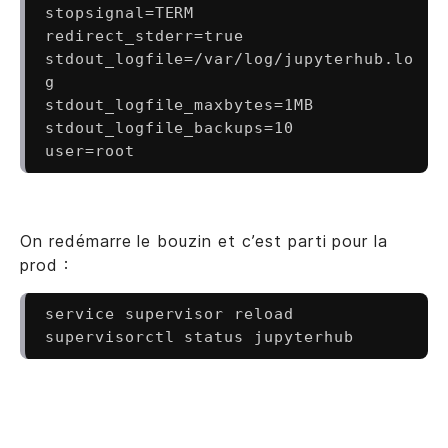
stopsignal=TERM

redirect_stderr=true

stdout_logfile=/var/log/jupyterhub.lo
g

stdout_logfile_maxbytes=1MB

stdout_logfile_backups=10

user=root
On redémarre le bouzin et c’est parti pour la
prod :
service supervisor reload
